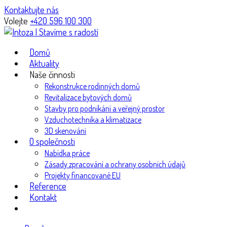
Kontaktujte nás
Volejte
+420 596 100 300
Domů
Aktuality
Naše činnosti
Rekonstrukce rodinných domů
Revitalizace bytových domů
Stavby pro podnikání a veřejný prostor
Vzduchotechnika a klimatizace
3D skenování
O společnosti
Nabídka práce
Zásady zpracování a ochrany osobních údajů
Projekty financované EU
Reference
Kontakt