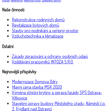
Intoza
Reference
Rekonstrukce
Zateplení domů
Naše činnosti
Rekonstrukce rodinných domů
Revitalizace bytových domů
Stavby pro podnikání a veřejný prostor
Vzduchotechnika a klimatizace
Ostatní
Zásady zpracování a ochrany osobních údajů
Vzdělávání pracovníků INTOZA S.R.O.
Nejnovější příspěvky
Modernizace Domova Odry
Hlavní cena stavba MSK 2020
Výměna střešní krytiny a oprava fasády SPŠ Ostrava-
Vítkovice
Stavební úpravy budovy Městského úřadu, Náměstí č.p.
3, Frýdlant nad Ostravicí