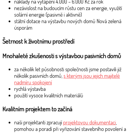
náklady na vytápění 4.000 – 6.000 Kč za rok
nezávislost na budoucím růstu cen za energie, využití
solární energie (pasivně i aktivně)
státní dotace na výstavbu nových domů Nová zelená
úsporám
Šetrnost k životnímu prostředí
Mnohaleté zkušenosti s výstavbou pasivních domů
za několik let působnosti společnosti jsme postavili již
několik pasivních domů,
s kterými jsou jejich majitelé
nadmíru spokojení
rychlá výstavba
použití vysoce kvalitních materiálů
Kvalitním projektem to začíná
naši projektanti zpracují
projektovou dokumentaci
,
pomohou a poradí při vyřizování stavebního povolení a