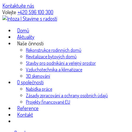
Kontaktujte nás
Volejte
+420 596 100 300
Domů
Aktuality
Naše činnosti
Rekonstrukce rodinných domů
Revitalizace bytových domů
Stavby pro podnikání a veřejný prostor
Vzduchotechnika a klimatizace
3D skenování
O společnosti
Nabídka práce
Zásady zpracování a ochrany osobních údajů
Projekty financované EU
Reference
Kontakt